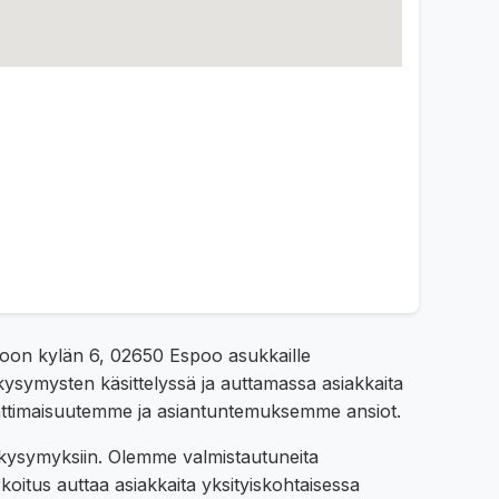
ooon kylän 6, 02650 Espoo asukkaille
kysymysten käsittelyssä ja auttamassa asiakkaita
attimaisuutemme ja asiantuntemuksemme ansiot.
n kysymyksiin. Olemme valmistautuneita
oitus auttaa asiakkaita yksityiskohtaisessa