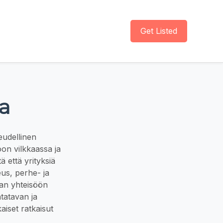
Get Listed
a
eudellinen
oon vilkkaassa ja
 että yrityksiä
us, perhe- ja
aan yhteisöön
ntatavan ja
aiset ratkaisut