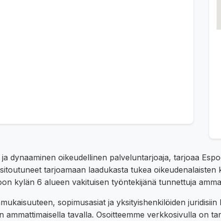
 ja dynaaminen oikeudellinen palveluntarjoaja, tarjoaa Esp
 sitoutuneet tarjoamaan laadukasta tukea oikeudenalaisten 
on kylän 6 alueen vakituisen työntekijänä tunnettuja amm
ukaisuuteen, sopimusasiat ja yksityishenkilöiden juridisii
n ammattimaisella tavalla. Osoitteemme verkkosivulla on tark