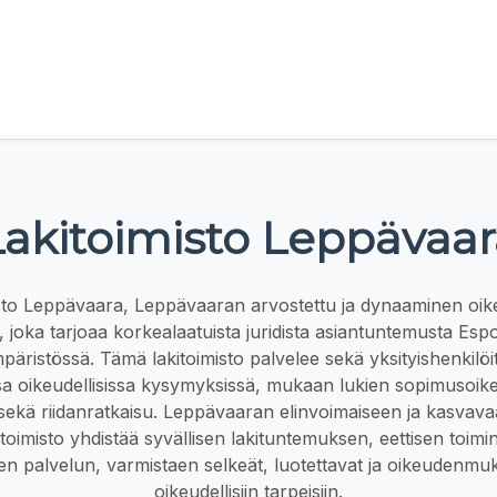
Lakitoimisto Leppävaar
sto Leppävaara, Leppävaaran arvostettu ja dynaaminen oik
, joka tarjoaa korkealaatuista juridista asiantuntemusta Esp
äristössä. Tämä lakitoimisto palvelee sekä yksityishenkilöitä
sa oikeudellisissa kysymyksissä, mukaan lukien sopimusoike
 sekä riidanratkaisu. Leppävaaran elinvoimaiseen ja kasvav
toimisto yhdistää syvällisen lakituntemuksen, eettisen toimi
en palvelun, varmistaen selkeät, luotettavat ja oikeudenmuk
oikeudellisiin tarpeisiin.