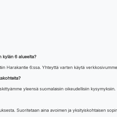
 kylän 6 alueelta?
tiin Harakantie 6:ssa. Yhteyttä varten käytä verkkosivumme
takohteita?
ittyämme yleensä suomalaisiin oikeudellisiin kysymyksiin.
uksesta. Suoritetaan aina avoimen ja yksityiskohtaisen sop