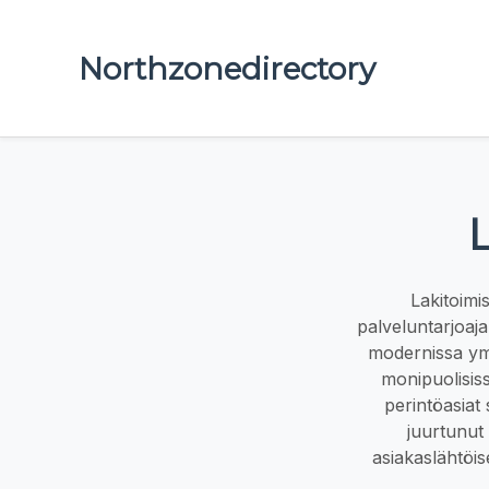
Northzonedirectory
Lakitoimi
palveluntarjoaja
modernissa ymp
monipuolisis
perintöasiat
juurtunut 
asiakaslähtöis