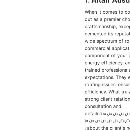
1. Altair Au
When it comes to comprehensive roofing solutions in Austin, Altair Austin Roofing Company stands out as a premier choice for discerning property owners. With a steadfast commitment to quality craftsmanship, exceptional customer service, and cutting-edge roofing technologies, Altair has cemented its reputation as a leader in the local industry. Their extensive experience spans across a wide spectrum of roofing projects, from intricate residential installations and repairs to large-scale commercial applications. They understand that a roof is more than just a covering; it's a critical component of your property's structure, providing protection against the elements, enhancing energy efficiency, and contributing significantly to curb appeal. Altair's team of certified and highly trained professionals are dedicated to delivering results that not only meet but exceed client expectations. They employ state-of-the-art diagnostic tools and techniques to accurately assess roofing issues, ensuring that any necessary repairs or replacements are handled with precision and efficiency. What truly sets Altair apart is their personalized approach. They believe in fostering strong client relationships built on transparency, trust, and open communication. From the initial consultation and detailedï»¿ï»¿ï»¿ï»¿ï»¿ï»¿ï»¿ï»¿ï»¿ï»¿ï»¿ï»¿ï»¿ï»¿ï»¿ï»¿ï»¿ï»¿ï»¿ï»¿ï»¿ï»¿ï»¿ï»¿ï»¿ï»¿ï»¿ï»¿ï»¿ï»¿ï»¿ï»¿ï»¿ï»¿ï»¿ï»¿ï»¿ï»¿ï»¿ï»¿ï»¿ï»¿ï»¿ï»¿ï»¿ï»¿ï»¿ï»¿ï»¿ï»¿ï»¿ï»¿ï»¿ï»¿ï»¿ï»¿ï»¿ï»¿ï»¿ï»¿ï»¿ï»¿ï»¿ï»¿ï»¿ï»¿ï»¿ï»¿ï»¿ï»¿ï»¿ï»¿ï»¿ï»¿ï»¿ï»¿ï»¿ï»¿ï»¿ï»¿ï»¿ï»¿ï»¿ï»¿ï»¿ï»¿ï»¿ï»¿ï»¿ï»¿ï»¿ï»¿ï»¿ï»¿ï»¿ï»¿ï»¿ï»¿ï»¿ï»¿ï»¿ï»¿ï»¿ï»¿ï»¿ï»¿ï»¿ï»¿ï»¿ï»¿ï»¿ï»¿ï»¿ï»¿ï»¿ï»¿ï»¿ï»¿ï»¿ï»¿ï»¿ï»¿ï»¿ï»¿ï»¿ï»¿ï»¿ï»¿ï»¿ï»¿ï»¿ï»¿ï»¿ï»¿ï»¿ï»¿ï»¿ï»¿ï»¿ï»¿ï»¿ï»¿ï»¿ï»¿ï»¿ï»¿ï»¿ï»¿ï»¿ï»¿ï»¿ï»¿ï»¿ï»¿ï»¿ï»¿ï»¿ï»¿ï»¿ï»¿ï»¿ï»¿ï»¿ï»¿ï»¿ï»¿ï»¿ï»¿ï»¿ï»¿ï»¿ï»¿ï»¿ï»¿ï»¿ï»¿ï»¿ï»¿ï»¿ï»¿ï»¿ï»¿ï»¿ï»¿ï»¿ï»¿ï»¿ï»¿ï»¿ï»¿ï»¿ï»¿ï»¿ï»¿ï»¿ï»¿ï»¿ï»¿ï»¿ï»¿ï»¿ï»¿ï»¿ï»¿ï»¿ï»¿ï»¿ï»¿ï»¿ï»¿ï»¿ï»¿ï»¿ï»¿ï»¿ï»¿ï»¿ï»¿ï»¿ï»¿ï»¿ï»¿ï»¿ï»¿ï»¿ï»¿ï»¿ï»¿ï»¿ï»¿ï»¿ï»¿ï»¿ï»¿ï»¿ï»¿ï»¿ï»¿ï»¿ï»¿ï»¿ï»¿ï»¿ï»¿ï»¿ï»¿ï»¿ï»¿ï»¿ï»¿ï»¿ï»¿ï»¿ï»¿ï»¿ï»¿