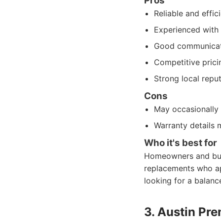
Pros
Reliable and effic
Experienced with 
Good communicati
Competitive prici
Strong local reput
Cons
May occasionally 
Warranty details 
Who it's best for
Homeowners and busi
replacements who app
looking for a balanc
3. Austin Pre