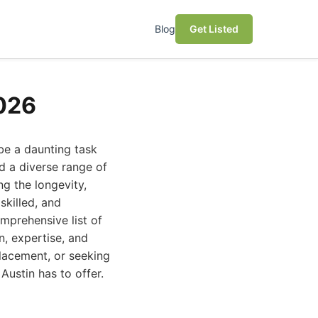
Blog
Get Listed
026
be a daunting task
d a diverse range of
ng the longevity,
skilled, and
mprehensive list of
n, expertise, and
placement, or seeking
Austin has to offer.