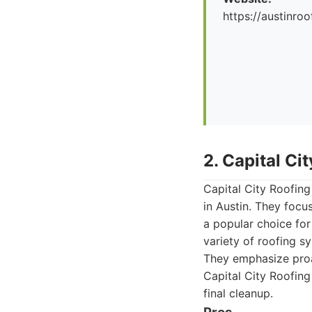
https://austinr
2. Capital Ci
Capital City Roofing 
in Austin. They focu
a popular choice for
variety of roofing s
They emphasize proa
Capital City Roofing
final cleanup.