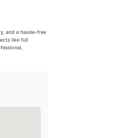
ty, and a hassle-free
cts like full
fessional,