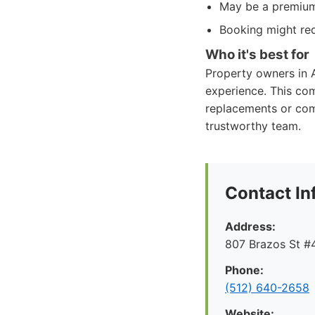
May be a premium 
Booking might re
Who it's best for
Property owners in A
experience. This comp
replacements or com
trustworthy team.
Contact In
Address:
807 Brazos St #4
Phone:
(512) 640-2658
Website: