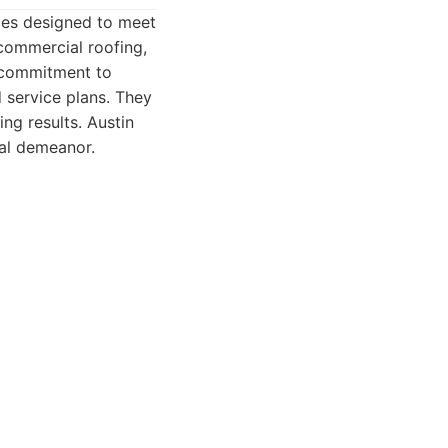
ices designed to meet
 commercial roofing,
r commitment to
d service plans. They
ng results. Austin
nal demeanor.