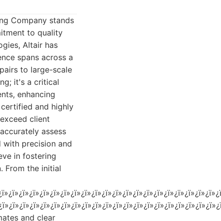
ï»¿ï»¿ï»¿ï»¿ï»¿ï»¿ï»¿ï»¿ï»¿ï»¿ï»¿ï»¿ï»¿ï»¿ï»¿ï»¿ï»¿ï»¿ï»¿ï»¿ï»¿ï»¿ï»¿ï»¿ï»¿ï»¿ï»¿ï»¿ï»¿ï»¿ï»¿ï»¿ï»¿ï»¿ï»¿ï»¿ï»¿ï»¿ï»¿ï»¿ï»¿ï»¿ï»¿ï»¿ï»¿ï»¿ï»¿ï»¿ï»¿ï»¿ï»¿ï»¿ï»¿ï»¿ï»¿ï»¿ï»¿ï»¿ï»¿ï»¿ï»¿ï»¿ï»¿ï»¿ï»¿ï»¿ï»¿ï»¿ï»¿ï»¿ï»¿ï»¿ï»¿ï»¿ï»¿ï»¿ï»¿ï»¿ï»¿ï»¿ï»¿ï»¿ï»¿ï»¿ï»¿ï»¿ï»¿ï»¿ï»¿ï»¿ï»¿ï»¿ï»¿ï»¿ï»¿ï»¿ï»¿ï»¿ï»¿ï»¿ï»¿ï»¿ï»¿ï»¿ï»¿ï»¿ï»¿ï»¿ï»¿ï»¿ï»¿ï»¿ï»¿ï»¿ï»¿ï»¿ï»¿ï»¿ï»¿ï»¿ï»¿ï»¿ï»¿ï»¿ï»¿ï»¿ï»¿ï»¿ï»¿ï»¿ï»¿ï»¿ï»¿ï»¿ï»¿ï»¿ï»¿ï»¿ï»¿ï»¿ï»¿ï»¿ï¿»¿ï»¿ï»¿ï»¿ï»¿ï»¿ï»¿ï»¿ï»¿ï»¿ï»¿ï»¿ï»¿ï»¿ï»¿ï»¿ï»¿ï»¿ï»¿ï»¿ï»¿ï»¿ï»¿ï»¿ï»¿ï»¿ï»¿ï»¿ï»¿ï»¿ï»¿ï»¿ï»¿ï»¿ï»¿ï»¿ï»¿ï»¿ï»¿ï»¿ï»¿ï»¿ï»¿ï»¿ï»¿ï»¿ï»¿ï»¿ï»¿ï»¿ï»¿ï»¿ï»¿ï»¿ï»¿ï»¿ï»¿ï»¿ï»¿ï»¿ï»¿ï»¿ï»¿ï»¿ï»¿ï»¿ï»¿ï»¿ï»¿ï»¿ï»¿ï»¿ï»¿ï»¿ï»¿ï»¿ï»¿ï»¿ï»¿ï»¿ï»¿ï»¿ï»¿ï»¿ï»¿ï»¿ï»¿ï»¿ï»¿ï»¿ï»¿ï»¿ï»¿ï»¿ï»¿ï»¿ï»¿ï»¿ï»¿ï»¿ï»¿ï»¿ï»¿ï»¿ï»¿ï»¿ï»¿ï»¿ï»¿ï»¿ï»¿ï»¿ï»¿ï»¿ï»¿ï»¿ï»¿ï»¿ï»¿ï»¿ï»¿ï»¿ï»¿ï»¿ï»¿ï»¿ï»¿ï»¿ï»¿ï»¿ï»¿ï»¿ï»¿ï»¿ï»¿ï»¿ï»¿ï»¿ï»¿ï»¿ï»¿ï»¿ï»¿ï»¿ï»¿ï»¿ï»¿ï»¿ï»¿ï»¿ï»¿ï»¿ï»¿ï»¿ï»¿ï»¿ï»¿ï»¿ï»¿ï»¿ï»¿ï»¿ï»¿ï»¿ï»¿ï»¿ï»¿ï»¿ï»¿ï»¿ï»¿ï»¿ï»¿ï»¿ï»¿ï»¿ï»¿ï»¿ï»¿ï»¿ï»¿ï»¿ï»¿ï»¿ï»¿ï»¿ï»¿ï»¿ï»¿ï»¿ï»¿ï»¿ï»¿ï»¿ï»¿ï»¿ï»¿ï»¿ï»¿ï»¿ï»¿ï»¿ï»¿ï»¿ï»¿ï»¿ï»¿ï»¿ï»¿ï»¿ï»¿ï»¿ï»¿ï»¿ï»¿ï»¿ï»¿ï»¿ï»¿ï»¿ï»¿ï»¿ï»¿ï»¿ï»¿ï»¿ï»¿ï»¿ï»¿ï»¿ï»¿ï»¿ï»¿ï»¿ï»¿ï»¿ï»¿ï»¿ï»¿ï»¿ï»¿ï»¿ï»¿ï»¿ï»¿ï»¿ï»¿ï»¿ï»¿ï»¿ï»¿ï»¿ï»¿ï»¿ï»¿ï»¿ï»¿ï»¿ï»¿ï»¿ï»¿ï»¿ï»¿ï»¿ï»¿ï»¿ï»¿ï»¿ï»¿ï»¿ï»¿ï»¿ï»¿ï»¿ï»¿ï»¿ï»¿ï»¿ï»¿ï»¿ï»¿ï»¿ï»¿ï»¿ï»¿ï»¿ï»¿ï»¿ï»¿ï»¿ï»¿ï»¿ï»¿ï»¿ï»¿ï»¿ï»¿ï»¿ï»¿ï»¿ï»¿ï»¿ï»¿ï»¿ï»¿ï»¿ï»¿ï»¿ï»¿ï»¿ï»¿ï»¿ï»¿ï»¿ï»¿ï»¿ï»¿ï»¿ï»¿ï»¿ï»¿ï»¿ï»¿ï»¿ï»¿ï»¿ï»¿ï»¿ï»¿ï»¿ï»¿ï»¿ï»¿ï»¿ï»¿ï»¿ï»¿ï»¿ï»¿ï»¿ï»¿ï»¿ï»¿ï»¿ï»¿ï»¿ï»¿ï»¿ï»¿ï»¿ï»¿ï»¿ï»¿ï»¿ï»¿ï»¿ï»¿ï»¿ï»¿ï»¿ï»¿ï»¿ï»¿ï»¿ï»¿ï»¿ï»¿ï»¿ï»¿ï»¿ï»¿ï»¿ï»¿ï»¿ï»¿ï»¿ï»¿ï»¿ï»¿ï»¿ï»¿ï»¿ï»¿ï»¿ï»¿ï»¿ï»¿ï»¿ï»¿ï»¿ï»¿ï»¿ï»¿ï»¿ï»¿ï»¿ï»¿ï»¿ï»¿ï»¿ï»¿ï»¿ï»¿ï»¿ï»¿ï»¿ï»¿ï»¿ï»¿ï»¿ï»¿ï»¿ï»¿ï»¿ï»¿ï»¿ï»¿ï»¿ï»¿ï»¿ï»¿ï»¿ï»¿ï»¿ï»¿ï»¿ï»¿ï»¿ï»¿ï»¿ï»¿ï»¿ï»¿ï»¿ï»¿ï»¿ï»¿ï»¿ï»¿ï»¿ï»¿ï»¿ï»¿ï»¿ï»¿ï»¿ï»¿ï»¿ï»¿ï»¿ï»¿ï»¿ï»¿ï»¿ï»¿ï»¿ï»¿ï»¿ï»¿ï»¿ï»¿ï»¿ï»¿ï»¿ï»¿ï»¿ï»¿ï»¿ï»¿ï»¿ï»¿ï»¿ï»¿ï»¿ï»¿ï»¿ï»¿ï»¿ï»¿ï»¿ï»¿ï»¿ï»¿ï»¿ï»¿ï»¿ï»¿ï»¿ï»¿ï»¿ï»¿ï»¿ï»¿ï»¿ï»¿ï»¿ï»¿ï»¿ï»¿ï»¿ï»¿ï»¿ï»¿ï»¿ï»¿ï»¿ï»¿ï»¿ï»¿ï»¿ï»¿ï»¿ï»¿ï»¿ï»¿ï»¿ï»¿ï»¿ï»¿ï»¿ï»¿